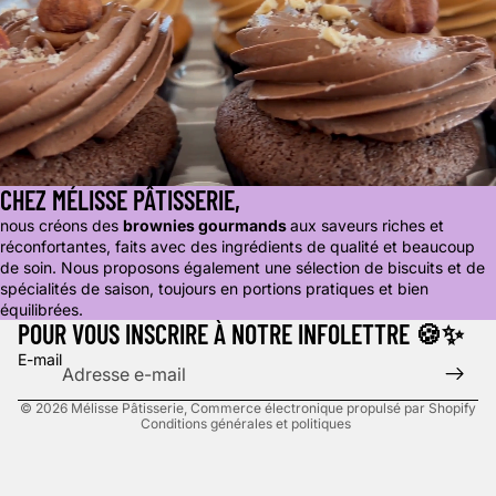
CHEZ MÉLISSE PÂTISSERIE,
nous créons des
brownies gourmands
aux saveurs riches et
Politique de remboursement
réconfortantes, faits avec des ingrédients de qualité et beaucoup
Politique de confidentialité
de soin. Nous proposons également une sélection de biscuits et de
spécialités de saison, toujours en portions pratiques et bien
Conditions d’utilisation
équilibrées.
Politique d’expédition
POUR VOUS INSCRIRE À NOTRE INFOLETTRE 🍪✨
Coordonnées
E-mail
Politique de résiliation
© 2026
Mélisse Pâtisserie
,
Commerce électronique propulsé par Shopify
Conditions générales et politiques