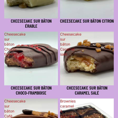
CHEESECAKE SUR BÂTON
CHEESECAKE SUR BÂTON CITRON
ÉRABLE
Cheesecake
Cheesecake
sur
sur
bâton
bâton
Choco-
Caramel
framboise
salé
CHEESECAKE SUR BÂTON
CHEESECAKE SUR BÂTON
CHOCO-FRAMBOISE
CARAMEL SALÉ
Cheesecake
Brownies
sur
caramel
bâton
&
Café
pacanes