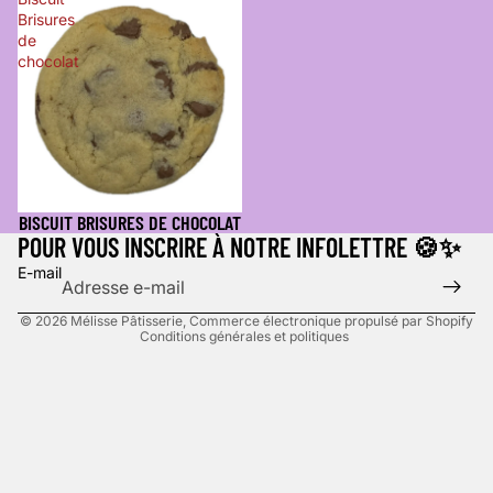
Brisures
de
chocolat
Politique de remboursement
Politique de confidentialité
Conditions d’utilisation
BISCUIT BRISURES DE CHOCOLAT
Politique d’expédition
POUR VOUS INSCRIRE À NOTRE INFOLETTRE 🍪✨
Coordonnées
E-mail
Politique de résiliation
© 2026
Mélisse Pâtisserie
,
Commerce électronique propulsé par Shopify
Conditions générales et politiques