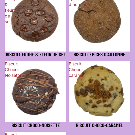
&
d'automne
fleur
de
sel
BISCUIT FUDGE & FLEUR DE SEL
BISCUIT ÉPICES D'AUTOMNE
Biscuit
Biscuit
Choco-
Choco-
Noisette
caramel
BISCUIT CHOCO-NOISETTE
BISCUIT CHOCO-CARAMEL
Biscuit