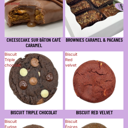
caramel
CHEESECAKE SUR BÂTON CAFÉ
BROWNIES CARAMEL & PACANES
CARAMEL
Biscuit
Biscuit
Triple
Red
chocolat
velvet
BISCUIT TRIPLE CHOCOLAT
BISCUIT RED VELVET
Biscuit
Biscuit
Fudge
Épices