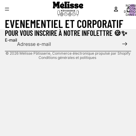
Politique de remboursement
NOMB
TOTA
D’ARTIC
Politique de confidentialité
DANS 
PANIER
EVENEMENTIEL ET CORPORATIF
Conditions d’utilisation
Politique d’expédition
POUR VOUS INSCRIRE À NOTRE INFOLETTRE 🍪✨
Coordonnées
E-mail
Politique de résiliation
© 2026
Mélisse Pâtisserie
,
Commerce électronique propulsé par Shopify
Conditions générales et politiques